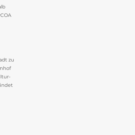
alb
APCOA
adt zu
hnhof
ltur-
findet