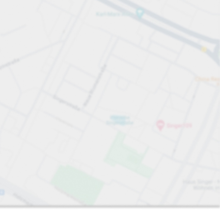
APCOA.
iten
Sortieren nach
Am nächsten