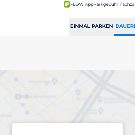
FLOW App
Parkgebühr nachza
EINMAL PARKEN
DAUER
ren abonnierten
Lübeck