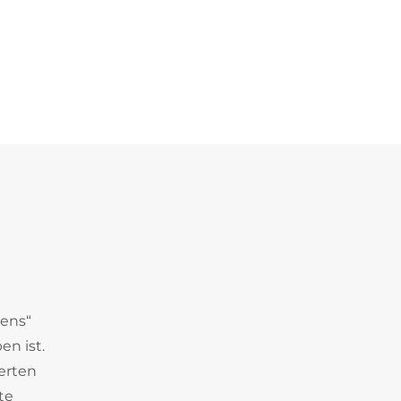
dens“
en ist.
erten
te