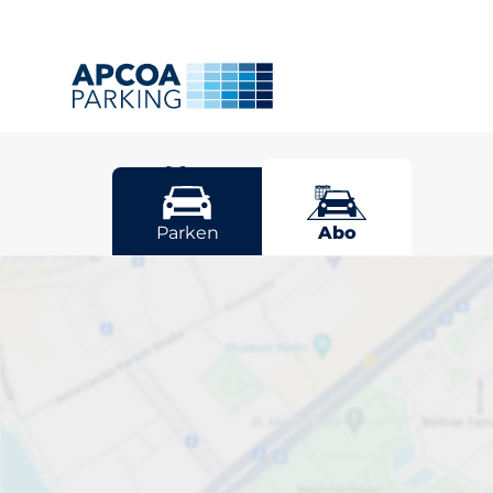
Lübeck
Parken
Abo
Wählen Sie Ih
Stellplatz in 