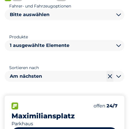
FLOW verfügbar
Fahrer- und Fahrzeugoptionen
Bitte auswählen
Produkte
1 ausgewählte Elemente
Sortieren nach
Am nächsten
205
6
Gesamtplätze
Frauenparkpl
FLOW verfügbar
Anzahl der Park
Samstag
offen
24/7
Maximiliansplatz
Parkhaus