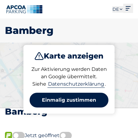
Men
DE
Bamberg
Karte anzeigen
Parken
Abo
Zur Aktivierung werden Daten
an Google übermittelt.
Siehe
Datenschutzerklärung
.
Wählen Sie Ihren
abonnierten Stellplatz in
Einmalig zustimmen
Bamberg
Jetzt geöffnet