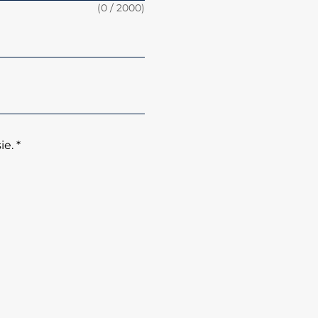
(
0
/ 2000)
e. *