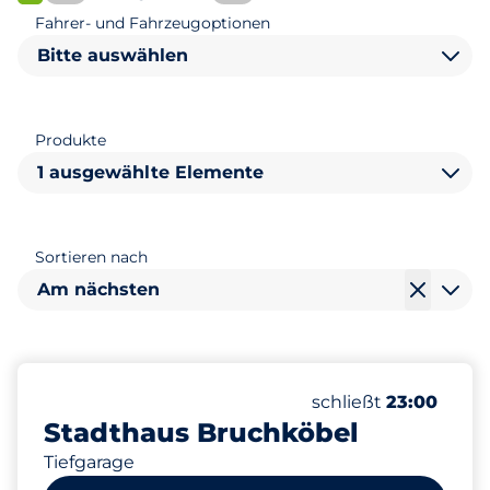
FLOW verfügbar
Fahrer- und Fahrzeugoptionen
Bitte auswählen
Produkte
1 ausgewählte Elemente
Sortieren nach
Am nächsten
215
4
5
Gesamtplätze
Frauenparkplätze
Behindertenstellpl
Anzahl der Parkplätz
schließt
23:00
Stadthaus Bruchköbel
Tiefgarage