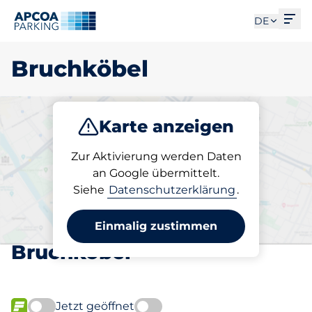
Men
DE
Bruchköbel
Karte anzeigen
Parken
Laden
Abo
Zur Aktivierung werden Daten
an Google übermittelt.
Siehe
Datenschutzerklärung
.
Wählen Sie Ihren
abonnierten Stellplatz in
Einmalig zustimmen
Bruchköbel
Jetzt geöffnet