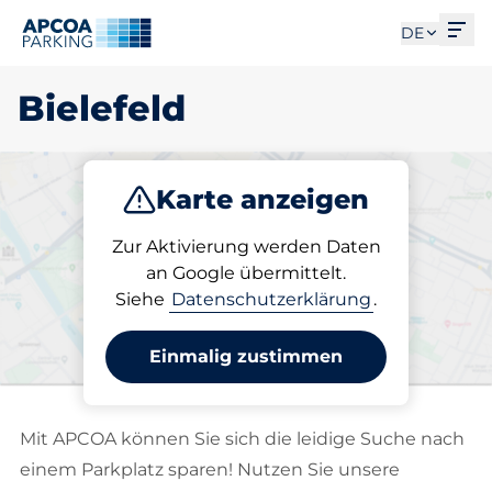
Men
DE
Bielefeld
Karte anzeigen
Parken
Laden
Abo
Zur Aktivierung werden Daten
an Google übermittelt.
Siehe
Datenschutzerklärung
.
Wählen Sie Ihren Stellplatz
in Bielefeld
Einmalig zustimmen
Mit APCOA können Sie sich die leidige Suche nach
einem Parkplatz sparen! Nutzen Sie unsere