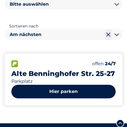
Bitte auswählen
Sortieren nach
Am nächsten
5
Gesamtplätze
FLOW verfügbar
Anzahl der Park
Freitag
offen
24/7
Alte Benninghofer Str. 25-27
Parkplatz
Hier parken