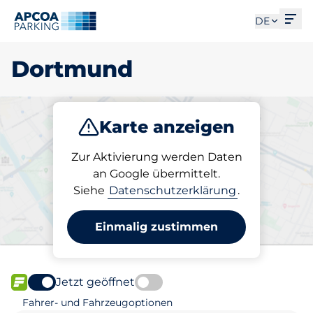
Men
DE
Dortmund
Karte anzeigen
Parken
Zur Aktivierung werden Daten
an Google übermittelt.
Siehe
Datenschutzerklärung
.
Wählen Sie Ihren Stellplatz
in Dortmund
Einmalig zustimmen
Jetzt geöffnet
FLOW verfügbar
Fahrer- und Fahrzeugoptionen