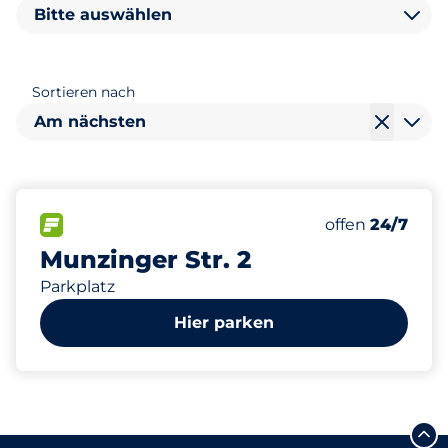
Bitte auswählen
Sortieren nach
Am nächsten
210
Gesamtplätze
FLOW verfügbar
Anzahl der Park
Samstag
offen
24/7
Munzinger Str. 2
Parkplatz
Hier parken