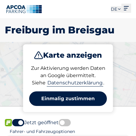
Men
DE
Freiburg im Breisgau
Karte anzeigen
Parken
Zur Aktivierung werden Daten
an Google übermittelt.
Siehe
Datenschutzerklärung
.
Wählen Sie Ihren Stellplatz
in Freiburg im Breisgau
Einmalig zustimmen
Jetzt geöffnet
FLOW verfügbar
Fahrer- und Fahrzeugoptionen