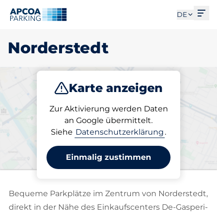
Men
DE
Norderstedt
Karte anzeigen
Parken
Laden
Abo
Zur Aktivierung werden Daten
an Google übermittelt.
Siehe
Datenschutzerklärung
.
Wählen Sie Ihren Stellplatz
in Norderstedt
Einmalig zustimmen
Bequeme Parkplätze im Zentrum von Norderstedt,
direkt in der Nähe des Einkaufscenters De-Gasperi-