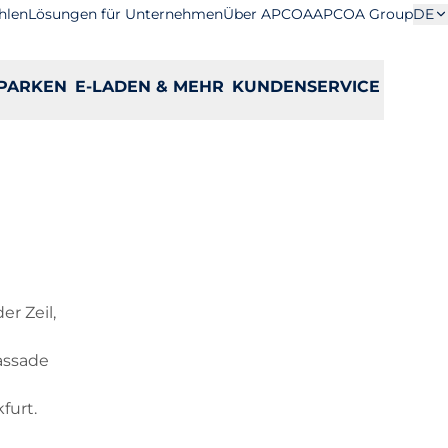
hlen
Lösungen für Unternehmen
Über APCOA
APCOA Group
DE
PARKEN
E-LADEN & MEHR
KUNDENSERVICE
r Zeil,
Fassade
furt.