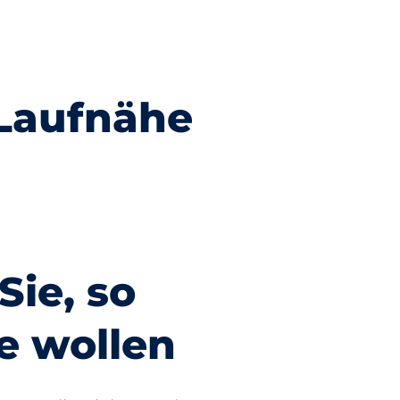
 Laufnähe
Römer
Sie, so
e wollen