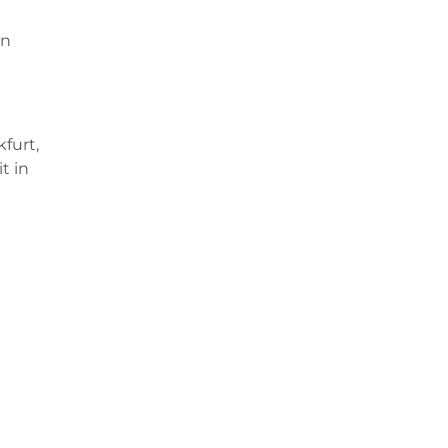
en
furt,
t in