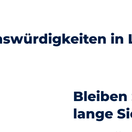
swürdigkeiten in
Hauptwache
Pauluskirche
Bleiben 
lange Si