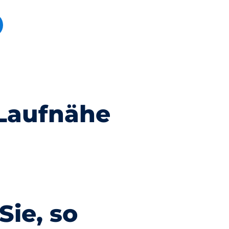
 Laufnähe
en
Reeperbahn
Sie, so