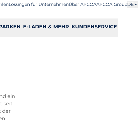
hlen
Lösungen für Unternehmen
Über APCOA
APCOA Group
DE
PARKEN
E-LADEN & MEHR
KUNDENSERVICE
nd ein
 seit
t der
ben