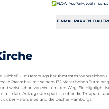
FLOW App
Parkgebühr nachza
EINMAL PARKEN
DAUER
Kirche
 als „Michel“ – ist Hamburgs berühmtestes Wahrzeichen u
arocke Prachtbau mit seinem 132 Meter hohen Turm prägt
 und weist schon von Weitem den Weg. Ein Highlight is
em mit dem Aufzug oder sportlich über die Treppen – o
ick über Hafen, Elbe und die Dächer Hamburgs.