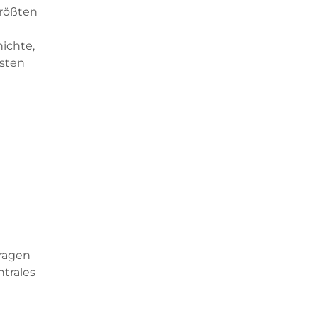
größten
ichte,
nsten
aragen
ntrales