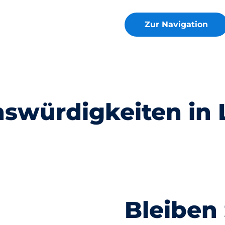
Zur Navigation
Hamburger
swürdigkeiten in
he
Dom
Landungsbrück
Bleiben 