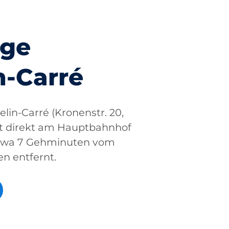
age
n-Carré
lin-Carré (Kronenstr. 20,
egt direkt am Hauptbahnhof
etwa 7 Gehminuten vom
n entfernt.