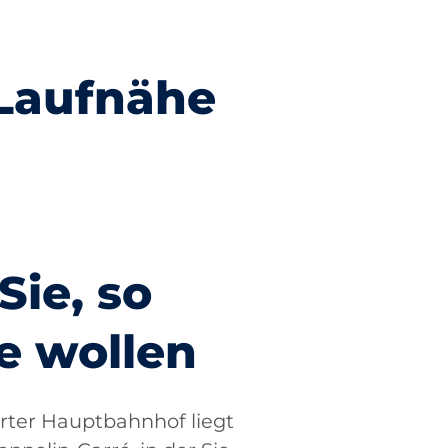
 Laufnähe
Staatstheater
Sie, so
e wollen
rter Hauptbahnhof liegt