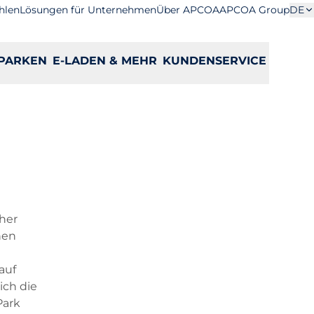
hlen
Lösungen für Unternehmen
Über APCOA
APCOA Group
DE
PARKEN
E-LADEN & MEHR
KUNDENSERVICE
her
nen
auf
ich die
Park