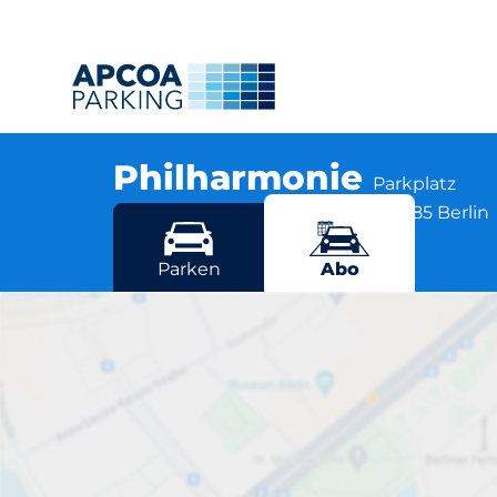
Philharmonie
Parkplatz
Herbert-von-Karajan-Strasse 1, 10785 Berlin
Mehr Standorte in Berlin
Parken
Abo