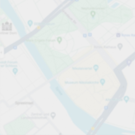
Jetzt geöffnet
Öffnungszeiten
Durchfahrtshöhe
Max. 2,00m
Parkplatzausstattung