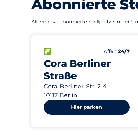
Abonnierte Ste
Alternative abonnierte Stellplätze in der
991 m
98
8
8
Gesamtplätz
Stellplätze 
Behindertens
FLOW verfügbar
Anzahl der Pa
Freitag
offen
24/7
Cora Berliner
Straße
Cora-Berliner-Str. 2-4
10117 Berlin
Hier parken