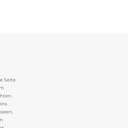
e Seite
em
hten.
lins
useen,
um
at