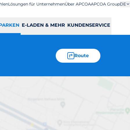
hlen
Lösungen für Unternehmen
Über APCOA
APCOA Group
DE
PARKEN
E-LADEN & MEHR
KUNDENSERVICE
Route