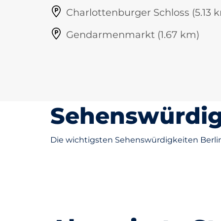
Charlottenburger Schloss (5.13 
Gendarmenmarkt (1.67 km)
Sehenswürdigk
Berliner
Berliner
Mauer
Philharmo
Die wichtigsten Sehenswürdigkeiten Berlins