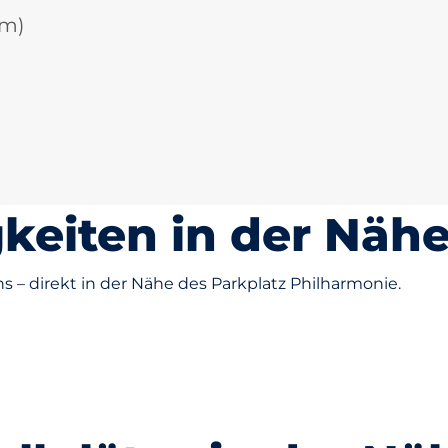
km)
Theater am
eiten in der Näh
Potsdamer
Potsdamer
nie
Platz
Platz
 – direkt in der Nähe des Parkplatz Philharmonie.