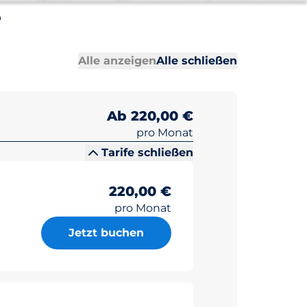
e
Alle Abschni
Alle Abschni
Alle anzeigen
Alle schließen
Ab 220,00 €
pro Monat
Tarife schließen
220,00 €
pro Monat
Jetzt buchen