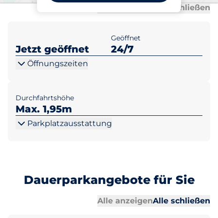
Al
Al
Alle anzeigen
Alle schließen
Geöffnet
Jetzt geöffnet
24/7
Öffnungszeiten
Durchfahrtshöhe
Max. 1,95m
Parkplatzausstattung
Dauerparkangebote für Sie
Al
Al
Alle anzeigen
Alle schließen