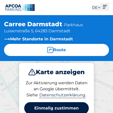
Men
DE
Carree Darmstadt
Parkhaus
Luisenstraße 5, 64283 Darmstadt
Mehr Standorte in Darmstadt
Route
Karte anzeigen
Parken
Laden
Abo
Zur Aktivierung werden Daten
an Google übermittelt.
Siehe
Datenschutzerklärung
.
Abos am Standort
Carree Darmstadt
Einmalig zustimmen