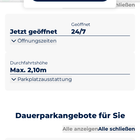
Al
Al
Alle anzeigen
Alle schließen
Geöffnet
Jetzt geöffnet
24/7
Öffnungszeiten
Durchfahrtshöhe
Max. 2,10m
Parkplatzausstattung
Dauerparkangebote für Sie
Al
Al
Alle anzeigen
Alle schließen