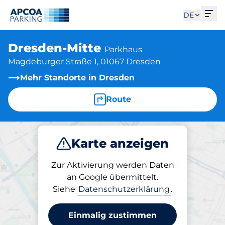
Men
DE
Dresden-Mitte
Parkhaus
Magdeburger Straße 1, 01067 Dresden
Mehr Standorte in Dresden
Route
Karte anzeigen
Parken
Abo
Zur Aktivierung werden Daten
an Google übermittelt.
Siehe
Datenschutzerklärung
.
Abos am Standort
Dresden-Mitte
Einmalig zustimmen