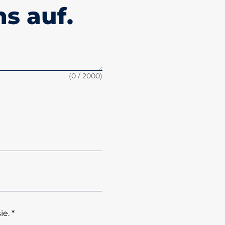
s auf.
(
0
/ 2000)
e. *