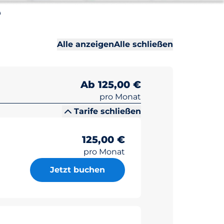
e
Alle Abschni
Alle Abschni
Alle anzeigen
Alle schließen
Ab 125,00 €
pro Monat
Tarife schließen
125,00 €
pro Monat
Jetzt buchen