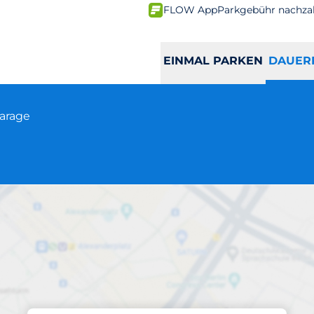
FLOW App
Parkgebühr nachza
EINMAL PARKEN
DAUER
garage
Abos am Standort
City Parkhaus Ost