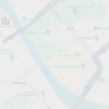
Jetzt geöffnet
Öffnungszeiten
Durchfahrtshöhe
Max. 2,00m
Parkplatzausstattung