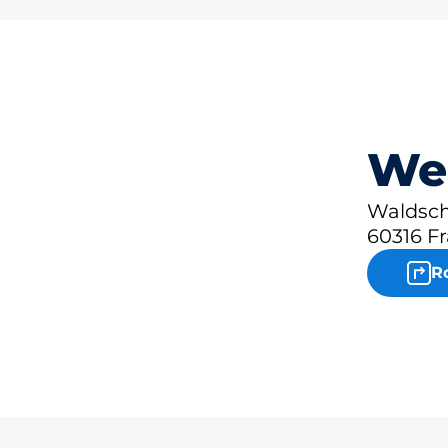
We
Waldsch
60316 Fr
R