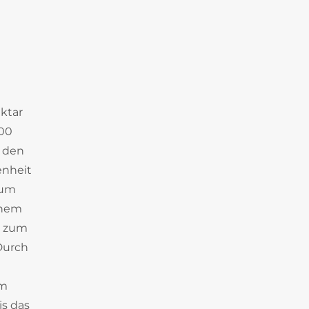
ektar
000
r den
enheit
 um
inem
n zum
Durch
im
is das