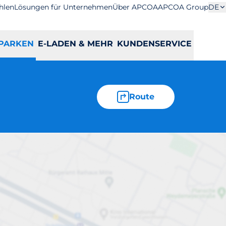
hlen
Lösungen für Unternehmen
Über APCOA
APCOA Group
DE
PARKEN
E-LADEN & MEHR
KUNDENSERVICE
Route