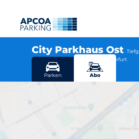
City Parkhaus Ost
Tief
Waldschmidtstr. 41-47, 60316 Frankfurt
Mehr Standorte in Frankfurt
Parken
Abo