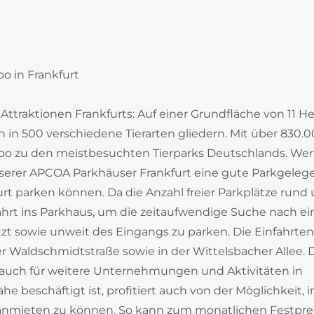
oo in Frankfurt
 Attraktionen Frankfurts: Auf einer Grundfläche von 11 H
ch in 500 verschiedene Tierarten gliedern. Mit über 830.
 Zoo zu den meistbesuchten Tierparks Deutschlands. We
serer APCOA Parkhäuser Frankfurt eine gute Parkgeleg
furt parken können. Da die Anzahl freier Parkplätze rund
nfahrt ins Parkhaus, um die zeitaufwendige Suche nach e
zt sowie unweit des Eingangs zu parken. Die Einfahrte
er Waldschmidtstraße sowie in der Wittelsbacher Allee. 
s auch für weitere Unternehmungen und Aktivitäten in
he beschäftigt ist, profitiert auch von der Möglichkeit, 
 anmieten zu können. So kann zum monatlichen Festpre