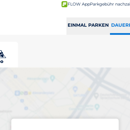
FLOW App
Parkgebühr nachza
EINMAL PARKEN
DAUER
o
ren abonnierten
rankfurt