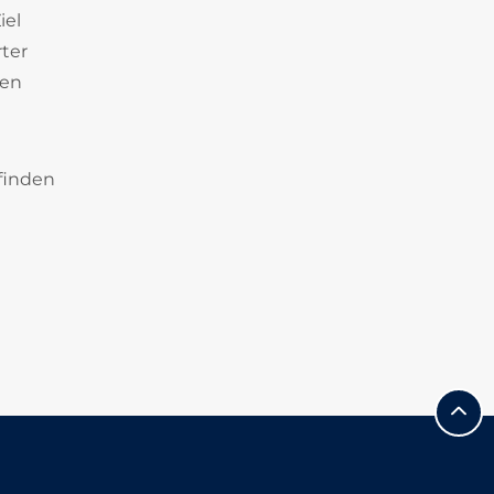
iel
rter
een
finden