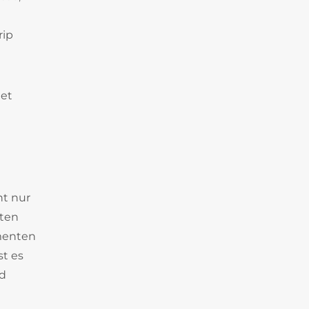
rip
tet
ht nur
nten
ementen
st es
nd