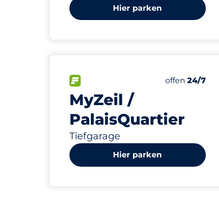
Hier parken
180
86
14
45
Gesamtplätz
Frauenparkp
Stellplätze 
Behindertens
FLOW verfügbar&nbsp
Anzahl der Pa
Donnerstag&
offen
24/7
MyZeil /
PalaisQuartier
Tiefgarage
Hier parken