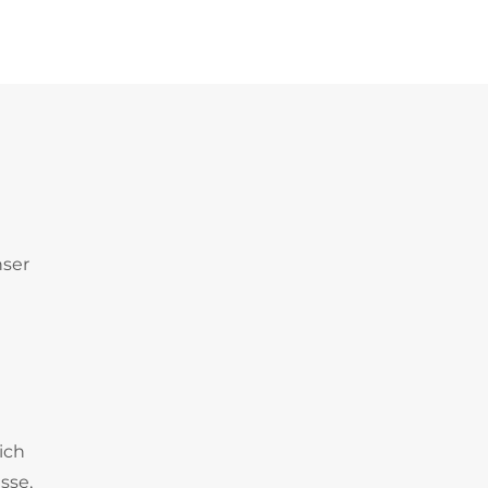
nser
ich
sse,