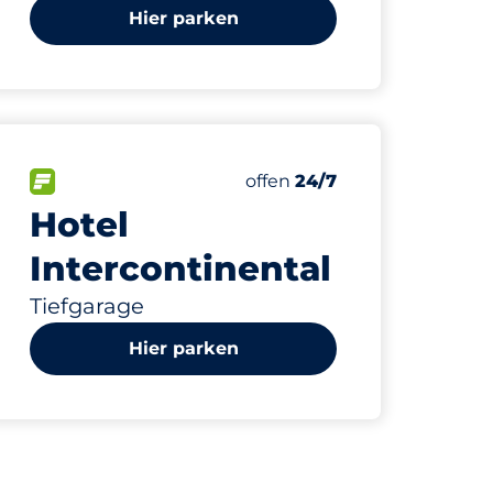
Hier parken
249
p
nbsp
ätze&nbsp
Gesamtplätze&nbsp
e:
FLOW verfügbar&nbsp
Anzahl der Parkplätze:
Donnerstag&nbsp
offen
24/7
Hotel
Intercontinental
Tiefgarage
Hier parken