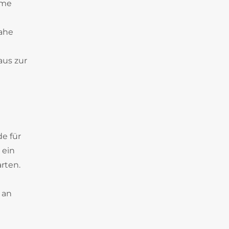
ame
nahe
aus zur
e für
 ein
rten.
 an