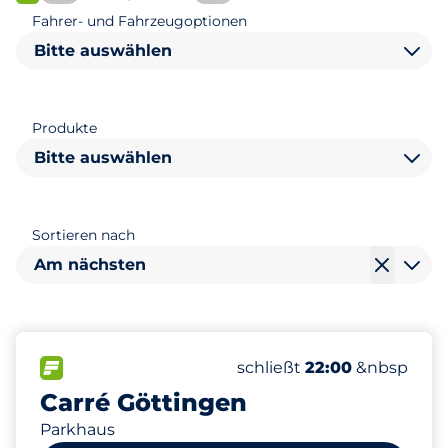
FLOW verfügbar
Fahrer- und Fahrzeugoptionen
Bitte auswählen
Produkte
Bitte auswählen
Sortieren nach
Am nächsten
292
20
7
Gesamtplätze&nbsp
Frauenparkplätze&nbsp
Behindertenstellplätze&
FLOW verfügbar&nbsp
Anzahl der Parkplätze:
Donnerstag&nbsp
schließt
22:00
&nbsp
Carré Göttingen
Parkhaus