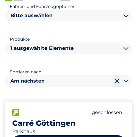
FLOW verfügbar
Fahrer- und Fahrzeugoptionen
Bitte auswählen
Produkte
1 ausgewählte Elemente
Sortieren nach
Am nächsten
292
20
7
Gesamtplätze
Frauenparkplätz
Behindertenstell
FLOW verfügbar
Anzahl der Parkplä
geschlossen
Carré Göttingen
Parkhaus