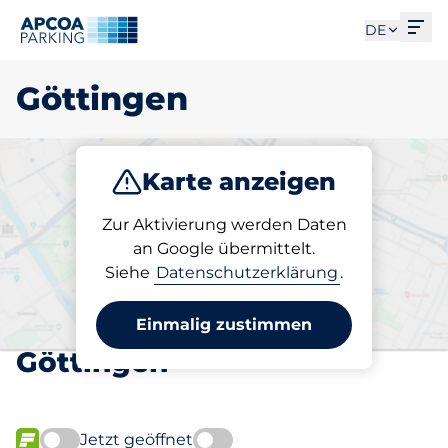
Men
DE
Göttingen
Karte anzeigen
Parken
Abo
Zur Aktivierung werden Daten
an Google übermittelt.
Siehe
Datenschutzerklärung
.
Wählen Sie Ihren
abonnierten Stellplatz in
Einmalig zustimmen
Göttingen
Jetzt geöffnet