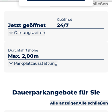
Al
Al
Alle anzeigen
Alle schließen
Geöffnet
Jetzt geöffnet
24/7
Öffnungszeiten
Durchfahrtshöhe
Max. 2,00m
Parkplatzausstattung
Dauerparkangebote für Sie
Al
Al
Alle anzeigen
Alle schließen