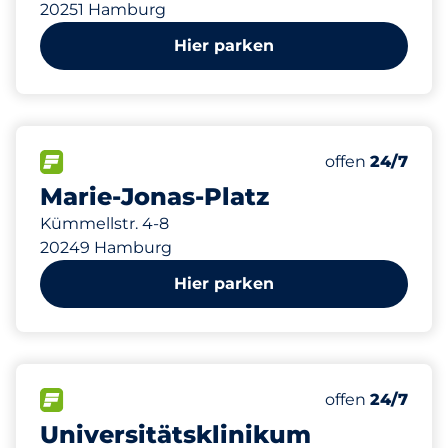
20251 Hamburg
Hier parken
274
10
9
Gesamtplätze
Stellplätze m
Behindertenst
FLOW verfügbar
Anzahl der Park
offen
24/7
Marie-Jonas-Platz
Kümmellstr. 4-8
20249 Hamburg
Hier parken
915
10
16
Gesamtplätze
Stellplätze m
Behindertenst
FLOW verfügbar
Anzahl der Park
offen
24/7
Universitätsklinikum