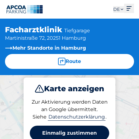
Men
DE
Facharztklinik
Tiefgarage
Martinistraße 72, 20251 Hamburg
Mehr Standorte in Hamburg
Route
Karte anzeigen
Parken
Laden
Abo
Zur Aktivierung werden Daten
an Google übermittelt.
Siehe
Datenschutzerklärung
.
Abos am Standort
Facharztklinik
Einmalig zustimmen