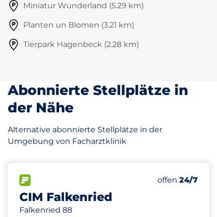
Miniatur Wunderland (5.29 km)
Planten un Blomen (3.21 km)
Tierpark Hagenbeck (2.28 km)
Abonnierte Stellplätze in
der Nähe
Alternative abonnierte Stellplätze in der
Umgebung von Facharztklinik
354
10
4
Gesamtplätze
Stellplätze m
Behindertenst
FLOW verfügbar
Anzahl der Park
offen
24/7
CIM Falkenried
Falkenried 88