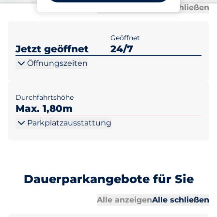
Al
Al
Alle anzeigen
Alle schließen
Geöffnet
Jetzt geöffnet
24/7
Öffnungszeiten
Durchfahrtshöhe
Max. 1,80m
Parkplatzausstattung
Dauerparkangebote für Sie
Al
Al
Alle anzeigen
Alle schließen