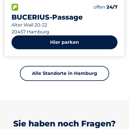
538 m
220
0
8
8
Gesamtplätze
Frauenparkpl
Stellplätze m
Behindertenst
FLOW verfügbar
Anzahl der Park
offen
24/7
BUCERIUS-Passage
Alter Wall 20-22
20457 Hamburg
Hier parken
Alle Standorte in Hamburg
Sie haben noch Fragen?