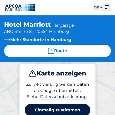
Men
DE
Hotel Marriott
Tiefgarage
ABC-Straße 52, 20354 Hamburg
Mehr Standorte in Hamburg
Route
Karte anzeigen
Parken
Laden
Abo
Zur Aktivierung werden Daten
an Google übermittelt.
Siehe
Datenschutzerklärung
.
Abos am Standort
Hotel Marriott
Einmalig zustimmen