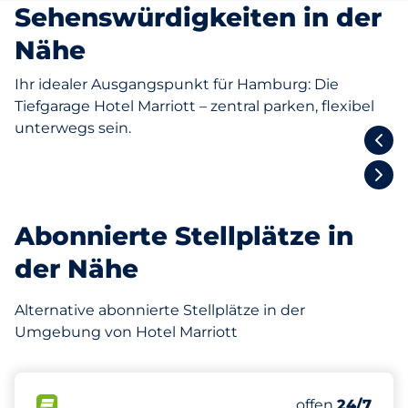
Sehenswürdigkeiten in der
Nähe
Ihr idealer Ausgangspunkt für Hamburg: Die
Tiefgarage Hotel Marriott – zentral parken, flexibel
unterwegs sein.
Alsterarkaden
Abonnierte Stellplätze in
der Nähe
Alternative abonnierte Stellplätze in der
Umgebung von Hotel Marriott
150 m
440
0
10
7
Gesamtplätze
Frauenparkpl
Stellplätze m
Behindertenst
FLOW verfügbar
Anzahl der Park
offen
24/7