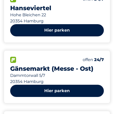
Hanseviertel
Hohe Bleichen 22
20354 Hamburg
Hier parken
300 m
693
0
10
20
Gesamtplätze
Frauenparkpl
Stellplätze m
Behindertenst
FLOW verfügbar
Anzahl der Park
offen
24/7
Gänsemarkt (Messe - Ost)
Dammtorwall 5/7
20354 Hamburg
Hier parken