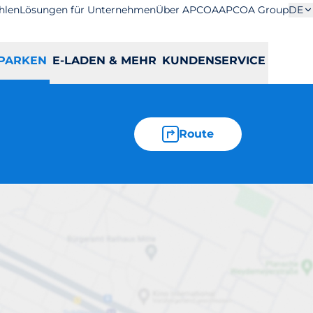
hlen
Lösungen für Unternehmen
Über APCOA
APCOA Group
DE
PARKEN
E-LADEN & MEHR
KUNDENSERVICE
Route