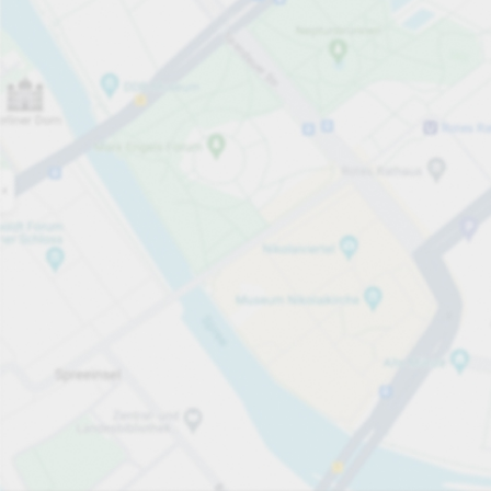
Jetzt geöffnet
Öffnungszeiten
Durchfahrtshöhe
Max. 2,00m
Parkplatzausstattung