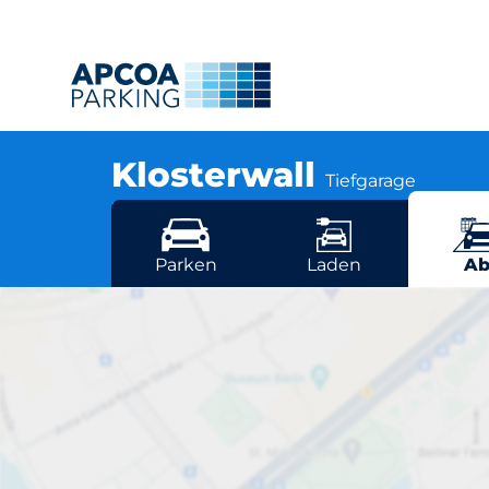
Klosterwall
Tiefgarage
Johanniswall 2-8, 20095 Hamburg
Mehr Standorte in Hamburg
Parken
Laden
Ab