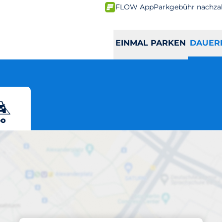
FLOW App
Parkgebühr nachza
EINMAL PARKEN
DAUER
o
Abos am Standort
Klosterwall