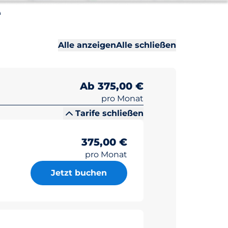
e
Alle Abschni
Alle Abschni
Alle anzeigen
Alle schließen
Ab 375,00 €
pro Monat
Tarife schließen
375,00 €
pro Monat
Jetzt buchen