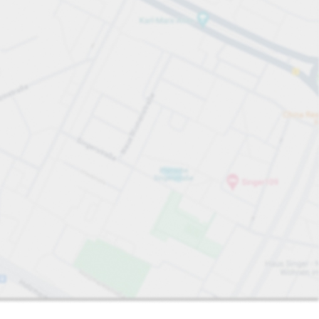
ig im
Sortieren nach
Am nächsten