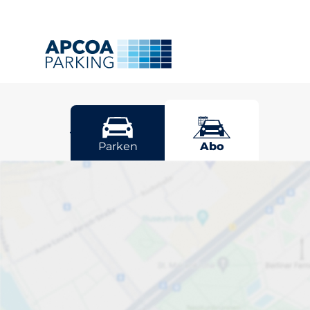
Jena
Parken
Abo
Wählen Sie Ih
Stellplatz in J