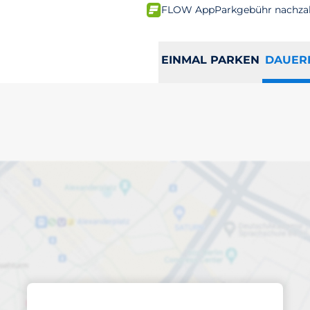
FLOW App
Parkgebühr nachza
EINMAL PARKEN
DAUER
ren abonnierten
ena