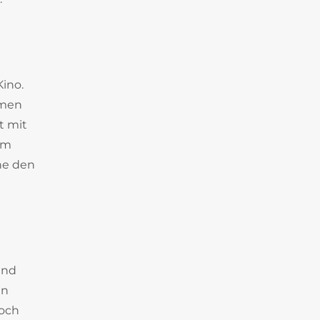
Kino.
mmen
t mit
om
ne den
und
en
noch