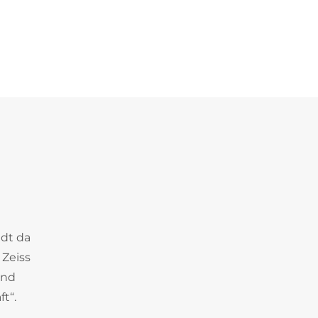
adt da
Zeiss
und
t“.
.