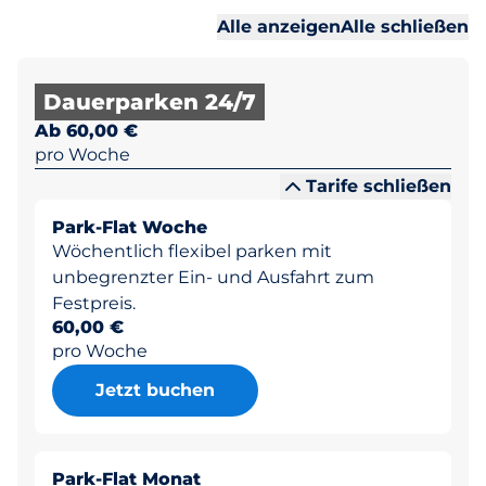
Al
Al
Alle anzeigen
Alle schließen
Dauerparken 24/7
Ab 60,00 €
pro Woche
Tarife schließen
Park-Flat Woche
Wöchentlich flexibel parken mit
unbegrenzter Ein- und Ausfahrt zum
Festpreis.
60,00 €
pro Woche
Jetzt buchen
Park-Flat Monat