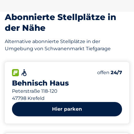
Abonnierte Stellplätze in
der Nähe
Alternative abonnierte Stellplätze in der
Umgebung von Schwanenmarkt Tiefgarage
418
14
4
Gesamtplätze
Frauenparkpl
Behindertenst
FLOW verfügbar&nbsp
Barrierefrei&nbsp
Anzahl der Park
Donnerstag&n
offen
24/7
Behnisch Haus
Peterstraße 118-120
47798 Krefeld
Hier parken