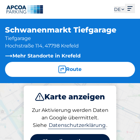
Men
DE
Schwanenmarkt Tiefgarage
Tiefgarage
Hochstraße 114, 47798 Krefeld
Mehr Standorte in Krefeld
Route
Karte anzeigen
Parken
Abo
Zur Aktivierung werden Daten
an Google übermittelt.
Siehe
Datenschutzerklärung
.
Abos am Standort
Schwanenmarkt