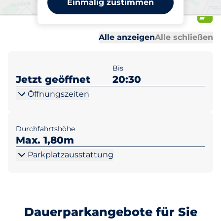
Einmalig zustimmen
Tiefgarage
Al
Al
Alle anzeigen
Alle schließen
Bis
Jetzt geöffnet
20:30
Öffnungszeiten
Durchfahrtshöhe
Max. 1,80m
Parkplatzausstattung
Dauerparkangebote für Sie