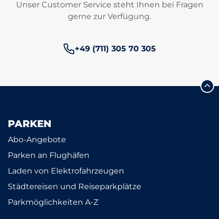
Unser Customer Service steht Ihnen bei Fragen
gerne zur Verfügung.
Telefonnummer:
+49 (711) 305 70 305
PARKEN
Abo-Angebote
Parken an Flughäfen
Laden von Elektrofahrzeugen
Städtereisen und Reiseparkplätze
Parkmöglichkeiten A-Z