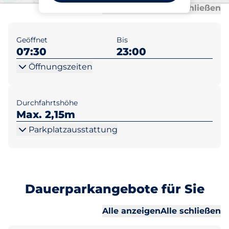
Al
Al
Alle anzeigen
Alle schließen
Geöffnet
Bis
07:30
23:00
Öffnungszeiten
Durchfahrtshöhe
Max. 2,15m
Parkplatzausstattung
Dauerparkangebote für Sie
Al
Al
Alle anzeigen
Alle schließen