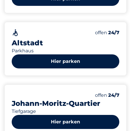
413
5
11
Gesamtplätze
Frauenparkpl
Behindertenst
Barrierefrei
Anzahl der Park
Samstag
offen
24/7
Altstadt
Parkhaus
Hier parken
251
Gesamtplätze
Anzahl der Park
Samstag
offen
24/7
Johann-Moritz-Quartier
Tiefgarage
Hier parken