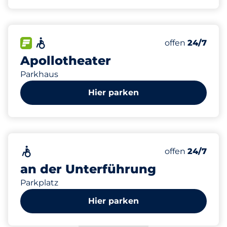
580
25
3
Gesamtplätze
Frauenparkpl
Behindertenst
FLOW verfügbar
Barrierefrei
Anzahl der Park
Samstag
offen
24/7
Apollotheater
Parkhaus
Hier parken
45
2
Gesamtplätze
Behindertenst
Barrierefrei
Anzahl der Park
Samstag
offen
24/7
an der Unterführung
Parkplatz
Hier parken