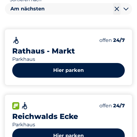
Am nächsten
314
16
1
Gesamtplätze
Frauenparkpl
Behindertenst
Barrierefrei
Anzahl der Park
Samstag
offen
24/7
Rathaus - Markt
Parkhaus
Hier parken
428
18
2
Gesamtplätze
Frauenparkpl
Behindertenst
FLOW verfügbar
Barrierefrei
Anzahl der Park
Samstag
offen
24/7
Reichwalds Ecke
Parkhaus
Hier parken