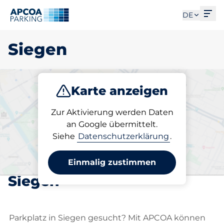
Men
DE
Siegen
Karte anzeigen
Parken
Abo
Zur Aktivierung werden Daten
an Google übermittelt.
Siehe
Datenschutzerklärung
.
Wählen Sie Ihren
abonnierten Stellplatz in
Einmalig zustimmen
Siegen
Parkplatz in Siegen gesucht? Mit APCOA können