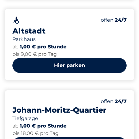
413
5
11
Gesamtplätze
Frauenparkpl
Behindertenst
Barrierefrei&nbsp
Anzahl der Park
Donnerstag&n
offen
24/7
Altstadt
Parkhaus
ab
1,00 € pro Stunde
bis 9,00 € pro Tag
Hier parken
251
Gesamtplätze
Anzahl der Park
Donnerstag&n
offen
24/7
Johann-Moritz-Quartier
Tiefgarage
ab
1,00 € pro Stunde
bis 18,00 € pro Tag