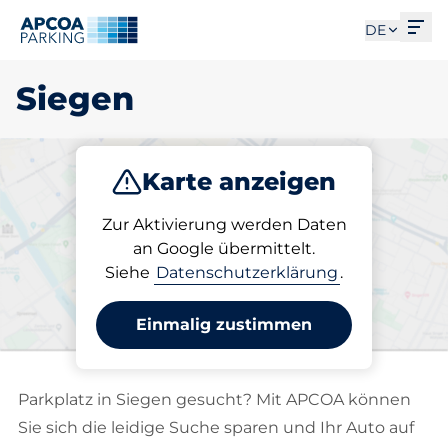
Men
DE
Siegen
Karte anzeigen
Parken
Abo
Zur Aktivierung werden Daten
an Google übermittelt.
Siehe
Datenschutzerklärung
.
Wählen Sie Ihren Stellplatz
in Siegen
Einmalig zustimmen
Parkplatz in Siegen gesucht? Mit APCOA können
Sie sich die leidige Suche sparen und Ihr Auto auf