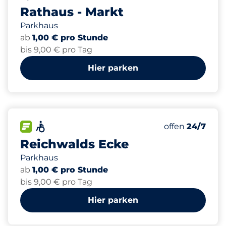
Rathaus - Markt
Parkhaus
ab
1,00 € pro Stunde
bis 9,00 € pro Tag
Hier parken
428
18
2
Gesamtplätze
Frauenparkpl
Behindertenst
FLOW verfügbar&nbsp
Barrierefrei&nbsp
Anzahl der Park
Donnerstag&n
offen
24/7
Reichwalds Ecke
Parkhaus
ab
1,00 € pro Stunde
bis 9,00 € pro Tag
Hier parken