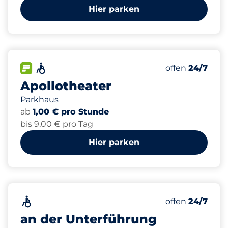
Hier parken
580
25
3
Gesamtplätze
Frauenparkpl
Behindertenst
FLOW verfügbar&nbsp
Barrierefrei&nbsp
Anzahl der Park
Donnerstag&n
offen
24/7
Apollotheater
Parkhaus
ab
1,00 € pro Stunde
bis 9,00 € pro Tag
Hier parken
45
2
Gesamtplätze
Behindertenst
Barrierefrei&nbsp
Anzahl der Park
Donnerstag&n
offen
24/7
an der Unterführung