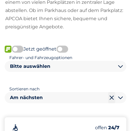
einem von vielen Parkplätzen in zentraler Lage
abstellen. Ob im Parkhaus oder auf dem Parkplatz:
APCOA bietet Ihnen sichere, bequeme und
preisgünstige Angebote.
Jetzt geöffnet
FLOW verfügbar
Fahrer- und Fahrzeugoptionen
Bitte auswählen
Sortieren nach
Am nächsten
314
16
1
Gesamtplätze
Frauenparkpl
Behindertenst
Barrierefrei&nbsp
Anzahl der Park
Donnerstag&n
offen
24/7