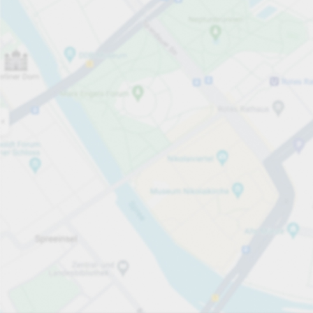
Jetzt geöffnet
Öffnungszeiten
Durchfahrtshöhe
Max. 2,10m
Parkplatzausstattung