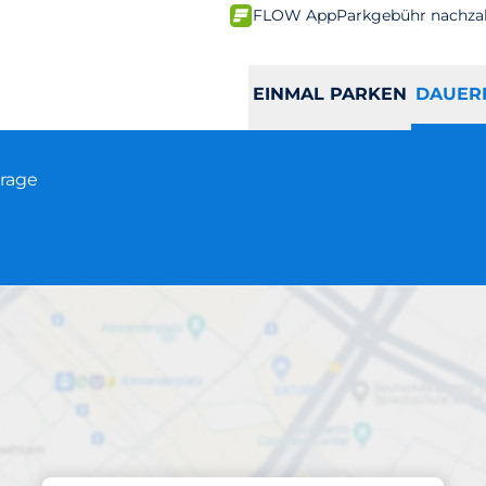
FLOW App
Parkgebühr nachza
EINMAL PARKEN
DAUER
arage
Abos am Standort
Holzgartenstraße