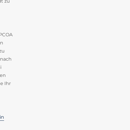
dt zu
APCOA
en
 zu
 nach
i
gen
e Ihr
in