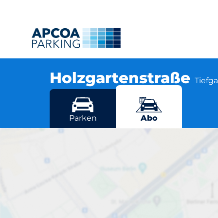
Holzgartenstraße
Tiefg
Holzgartenstraße, 70174 Stuttgart
Mehr Standorte in Stuttgart
Parken
Abo