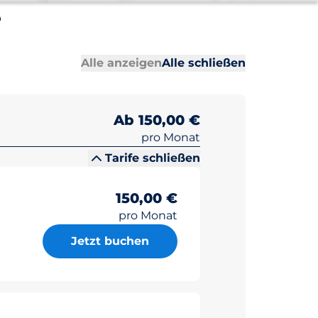
e
Alle Abschni
Alle Abschni
Alle anzeigen
Alle schließen
Ab 150,00 €
pro Monat
Tarife schließen
150,00 €
pro Monat
Jetzt buchen