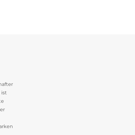
hafter
ist
te
er
parken