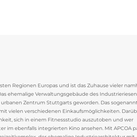
ärksten Regionen Europas und ist das Zuhause vieler nam
Das ehemalige Verwaltungsgebäude des Industrieriesen 
 urbanen Zentrum Stuttgarts geworden. Das sogenann
mit vielen verschiedenen Einkaufsmöglichkeiten. Darüb
hkeit, sich in einem Fitnessstudio auszutoben und wer
er im ebenfalls integrierten Kino ansehen. Mit APCOA 
izeitkomplex, der ehemalige Industriearchitektur mit