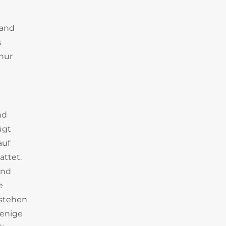
Rand
s
nur
nd
ügt
auf
attet.
und
e
 stehen
wenige