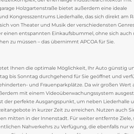
arage Holzgartenstraße bietet außerdem eine ideale
 und Kongresszentrums Liederhalle, das sich direkt am 
 sich von Theater und Musik der verschiedensten Genre
der einen entspannten Einkaufsbummel, ohne sich auch 
en zu müssen – das übernimmt APCOA für Sie.
tet Ihnen die optimale Möglichkeit, Ihr Auto günstig u
ntag bis Sonntag durchgehend für Sie geöffnet und verf
 Behinderten- und Frauenparkplätze. Da wir großen Wert 
e außerdem mit einem Videoüberwachungssystem ausgest
st der perfekte Ausgangspunkt, um neben Liederhalle 
itangebote in kurzer Zeit zu erreichen. Nutzen auch Si
n mitten in der Innenstadt. Für weiter entfernte Ziele,
fentlichen Nahverkehrs zu Verfügung, die ebenfalls nur 