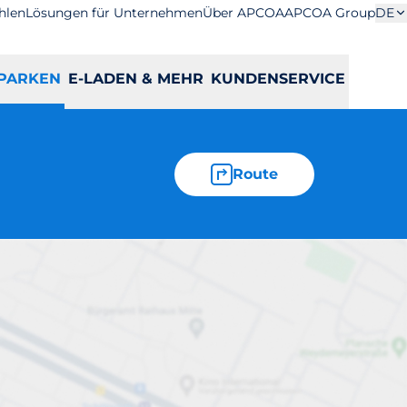
hlen
Lösungen für Unternehmen
Über APCOA
APCOA Group
DE
PARKEN
E-LADEN & MEHR
KUNDENSERVICE
Route