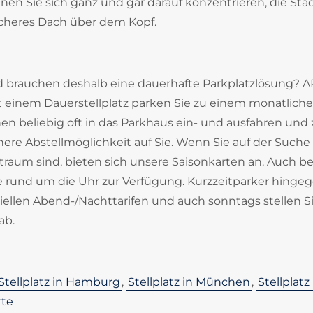
n Sie sich ganz und gar darauf konzentrieren, die Sta
icheres Dach über dem Kopf.
d brauchen deshalb eine dauerhafte Parkplatzlösung? 
it einem
Dauerstellplatz parken Sie zu einem monatlich
nnen beliebig oft in das Parkhaus ein- und ausfahren und
here Abstellmöglichkeit auf Sie. Wenn Sie auf der Suche
traum sind, bieten sich unsere
Saisonkarten an. Auch be
 rund um die Uhr zur Verfügung. Kurzzeitparker hinge
ellen Abend-/Nachttarifen und auch sonntags stellen Si
ab.
Stellplatz in Hamburg
,
Stellplatz in München
,
Stellplatz 
rte