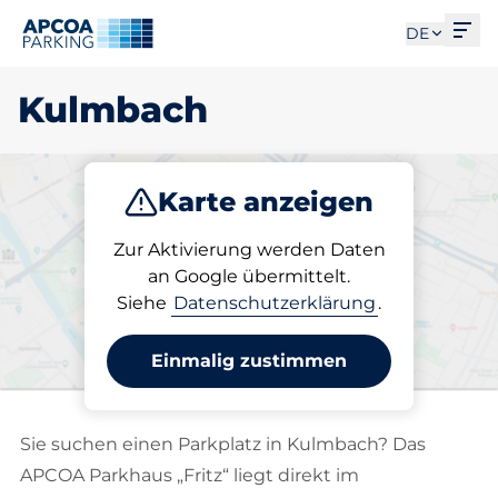
Men
DE
Kulmbach
Karte anzeigen
Parken
Laden
Abo
Zur Aktivierung werden Daten
an Google übermittelt.
Siehe
Datenschutzerklärung
.
Wählen Sie Ihren Ladeplatz
in Kulmbach
Einmalig zustimmen
Sie suchen einen Parkplatz in Kulmbach? Das
APCOA Parkhaus „Fritz“ liegt direkt im