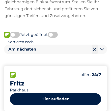
gleichnamigen Einkaufszentrum. Stellen Sie Ihr
Fahrzeug dort sicher ab und profitieren Sie von
günstigen Tarifen und Zusatzangeboten.
Jetzt geöffnet
FLOW verfügbar
Sortieren nach
Am nächsten
800
5
2
20
Gesamtplätze
Frauenparkpl
Stellplätze m
Behindertenst
FLOW verfügbar
Anzahl der Park
offen
24/7
Fritz
Parkhaus
Hier aufladen