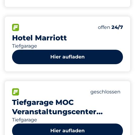
134
2
10
1
Gesamtplätze
Frauenparkpl
Stellplätze m
Behindertenst
FLOW verfügbar
Anzahl der Park
offen
24/7
Hotel Marriott
Tiefgarage
Hier aufladen
1500
24
4
47
Gesamtplätze
Frauenparkplätz
Stellplätze mit 
Behindertenstell
FLOW verfügbar
Anzahl der Parkplä
geschlossen
Tiefgarage MOC
Veranstaltungscenter
München
Tiefgarage
Hier aufladen