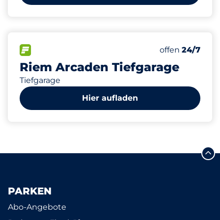
2331
230
30
71
Gesamtplätze
Frauenparkpl
Stellplätze m
Behindertenst
FLOW verfügbar
Anzahl der Park
offen
24/7
Riem Arcaden Tiefgarage
Tiefgarage
Hier aufladen
PARKEN
Abo-Angebote