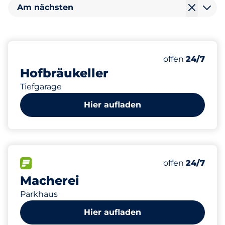
Am nächsten
100
0
10
Gesamtplätze
Frauenparkpl
Stellplätze m
Anzahl der Park
offen
24/7
Hofbräukeller
Tiefgarage
Hier aufladen
799
2
30
Gesamtplätze
Stellplätze m
Behindertenst
FLOW verfügbar
Anzahl der Park
offen
24/7
Macherei
Parkhaus
Hier aufladen