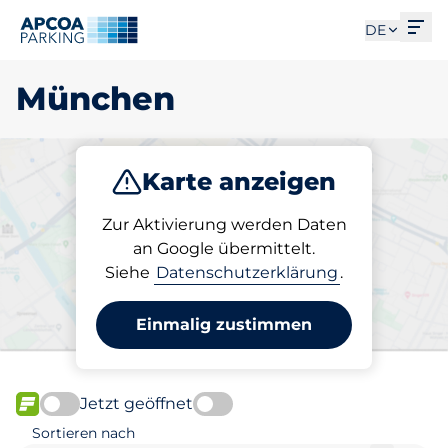
Men
DE
München
Karte anzeigen
Parken
Laden
Abo
Zur Aktivierung werden Daten
an Google übermittelt.
Siehe
Datenschutzerklärung
.
Wählen Sie Ihren Ladeplatz
in München
Einmalig zustimmen
Jetzt geöffnet
FLOW verfügbar
Sortieren nach