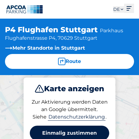
Men
DE
P4 Flughafen Stuttgart
Parkhaus
Flughafenstrasse P4, 70629 Stuttgart
Mehr Standorte in Stuttgart
Route
Karte anzeigen
Parken
Laden
Zur Aktivierung werden Daten
an Google übermittelt.
Siehe
Datenschutzerklärung
.
Laden am Standort
P4 Flughafen Stuttgart
Einmalig zustimmen