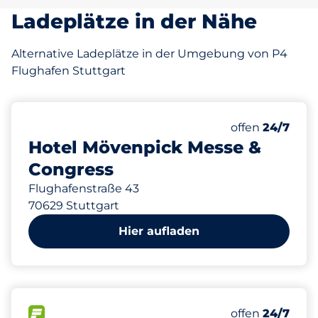
Ladeplätze in der Nähe
Alternative Ladeplätze in der Umgebung von P4
Flughafen Stuttgart
209
8
6
Gesamtplätze
Frauenparkpl
Behindertenst
Anzahl der Park
Samstag
offen
24/7
Hotel Mövenpick Messe &
Congress
Flughafenstraße 43
70629 Stuttgart
Hier aufladen
1528
156
28
6
Gesamtplätze
Frauenparkpl
Stellplätze m
Behindertenst
FLOW verfügbar
Anzahl der Park
Samstag
offen
24/7