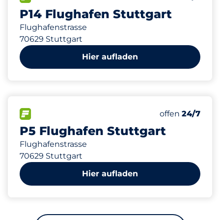
P14 Flughafen Stuttgart
Flughafenstrasse
70629 Stuttgart
Hier aufladen
416
10
10
Gesamtplätze
Stellplätze m
Behindertenst
FLOW verfügbar
Anzahl der Park
Samstag
offen
24/7
P5 Flughafen Stuttgart
Flughafenstrasse
70629 Stuttgart
Hier aufladen