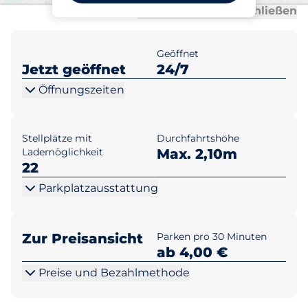
Al
Al
Alle anzeigen
Alle schließen
Geöffnet
Jetzt geöffnet
24/7
Öffnungszeiten
Stellplätze mit
Durchfahrtshöhe
Lademöglichkeit
Max. 2,10m
22
Parkplatzausstattung
Zur Preisansicht
Parken pro 30 Minuten
ab 4,00 €
Preise und Bezahlmethode