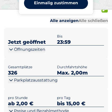
Elcknerplatz am Bahnhof
Einmalig zustimmen
Köpenick
Al
Al
Alle anzeigen
Alle schließen
Bis
Jetzt geöffnet
23:59
Öffnungszeiten
Gesamtplätze
Durchfahrtshöhe
326
Max. 2,00m
Parkplatzausstattung
pro Stunde
pro Tag
ab 2,00 €
bis 15,00 €
Preise und Bezahlmethode