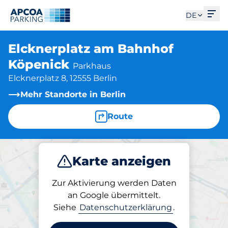
Men
DE
Elcknerplatz am Bahnhof
Köpenick
Parkhaus
Elcknerplatz 8, 12555 Berlin
Mehr Standorte in Berlin
Route
Karte anzeigen
Parken
Laden
Abo
Zur Aktivierung werden Daten
an Google übermittelt.
Siehe
Datenschutzerklärung
.
Parken am Standort