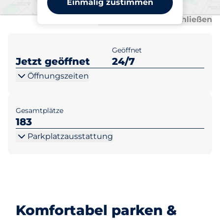
Einmalig zustimmen
Al
Al
Alle anzeigen
Alle schließen
Geöffnet
Jetzt geöffnet
24/7
Öffnungszeiten
Gesamtplätze
183
Parkplatzausstattung
Komfortabel parken &