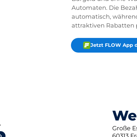
Automaten. Die Bezah
automatisch, während 
attraktiven Rabatten p
Jetzt FLOW App 
We
4
Große E
60313 Fr