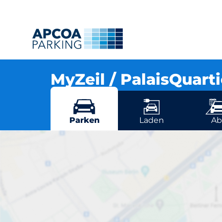
MyZeil / PalaisQuar
Große Eschenheimer Str. 10-14, 60313 Frank
Mehr Standorte in Frankfurt
Parken
Laden
Ab
MyZeil 