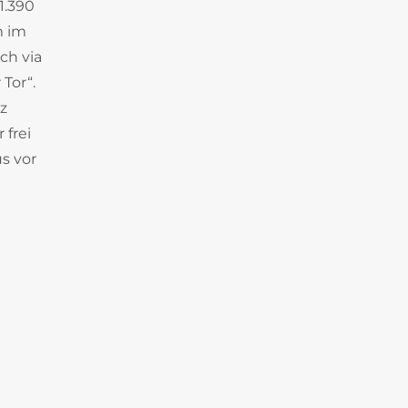
1.390
m im
ch via
Tor“.
z
 frei
s vor