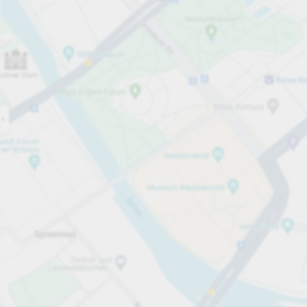
Jetzt geöffnet
Öffnungszeiten
Gesamtplätze
356
Parkplatzausstattung
pro Stunde
ab 2,00 €
Preise und Bezahlmethode