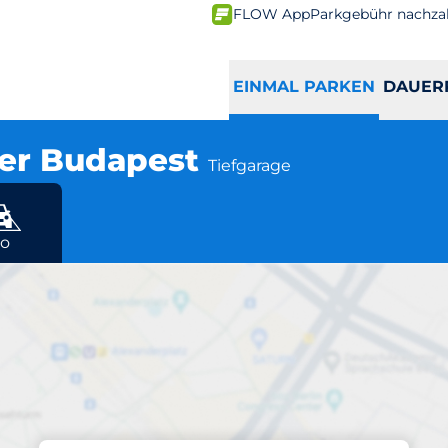
FLOW App
Parkgebühr nachza
EINMAL PARKEN
DAUER
tier Budapest
Tiefgarage
furt
o
Parken am Standort
/ PalaisQuartier B