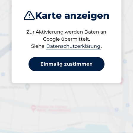
Karte anzeigen
Zur Aktivierung werden Daten an
Geöffnet
Google übermittelt.
24/7
Siehe
Datenschutzerklärung
.
Einmalig zustimmen
Durchfahrtshöhe
Max. 2,10m
pro Tag
bis 39,00 €