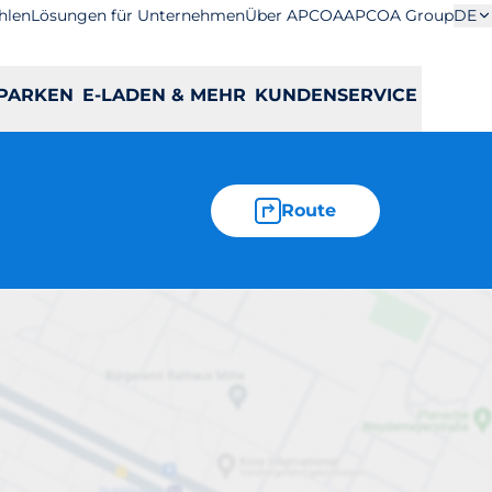
hlen
Lösungen für Unternehmen
Über APCOA
APCOA Group
DE
PARKEN
E-LADEN & MEHR
KUNDENSERVICE
Route
udapest