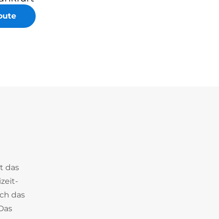
oute
t das
zeit-
ich das
 Das