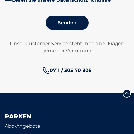
Lesen Sie unsere Datenschutzrichtlinie
Senden
Unser Customer Service steht Ihnen bei Fragen
gerne zur Verfügung.
Telefonnummer:
0711 / 305 70 305
PARKEN
Abo-Angebote