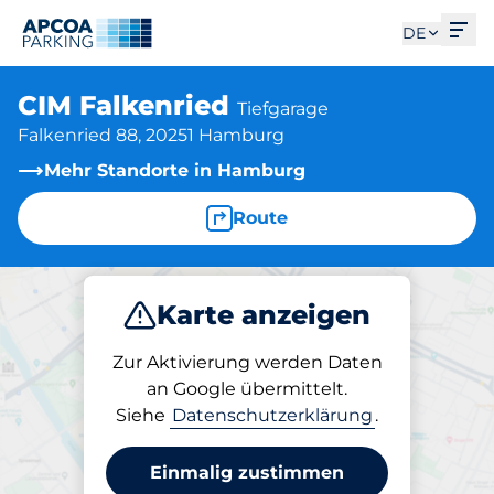
Men
DE
CIM Falkenried
Tiefgarage
Falkenried 88, 20251 Hamburg
Mehr Standorte in Hamburg
Route
Karte anzeigen
Parken
Laden
Abo
Zur Aktivierung werden Daten
an Google übermittelt.
Siehe
Datenschutzerklärung
.
Parken am Standort
CIM Falkenried
Einmalig zustimmen