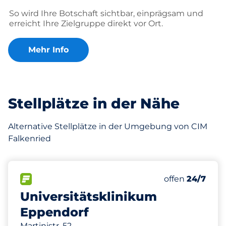
So wird Ihre Botschaft sichtbar, einprägsam und
erreicht Ihre Zielgruppe direkt vor Ort.
Mehr Info
Stellplätze in der Nähe
Alternative Stellplätze in der Umgebung von CIM
Falkenried
521 m
915
10
16
Gesamtplätze
Stellplätze m
Behindertenst
FLOW verfügbar
Anzahl der Park
Samstag
offen
24/7
Universitätsklinikum
Eppendorf
Martinistr. 52