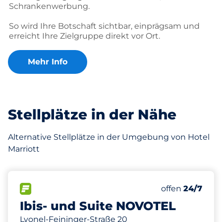
Schrankenwerbung.
So wird Ihre Botschaft sichtbar, einprägsam und
erreicht Ihre Zielgruppe direkt vor Ort.
Mehr Info
Stellplätze in der Nähe
Alternative Stellplätze in der Umgebung von Hotel
Marriott
90
0
Gesamtplätze
Frauenparkpl
FLOW verfügbar
Anzahl der Park
Samstag
offen
24/7
Ibis- und Suite NOVOTEL
Lyonel-Feininger-Straße 20