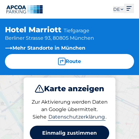
Men
DE
Hotel Marriott
Tiefgarage
Berliner Strasse 93, 80805 München
Mehr Standorte in München
Route
Karte anzeigen
Parken
Laden
Abo
Zur Aktivierung werden Daten
an Google übermittelt.
Siehe
Datenschutzerklärung
.
Parken am Standort
Hotel Marriott
Einmalig zustimmen