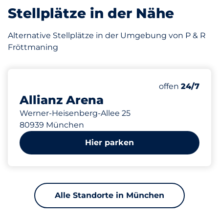
Stellplätze in der Nähe
Alternative Stellplätze in der Umgebung von P & R
Fröttmaning
10700
0
150
Gesamtplätze
Frauenparkpl
Behindertenst
Anzahl der Park
Freitag
offen
24/7
Allianz Arena
Werner-Heisenberg-Allee 25
80939 München
Hier parken
Alle Standorte in München