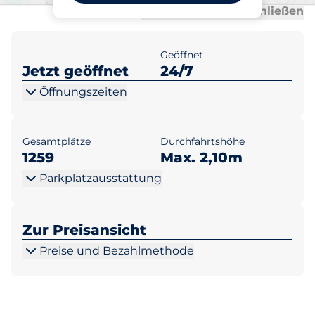
Al
Al
Alle anzeigen
Alle schließen
Geöffnet
Jetzt geöffnet
24/7
Öffnungszeiten
Gesamtplätze
Durchfahrtshöhe
1259
Max. 2,10m
Parkplatzausstattung
Zur Preisansicht
Preise und Bezahlmethode