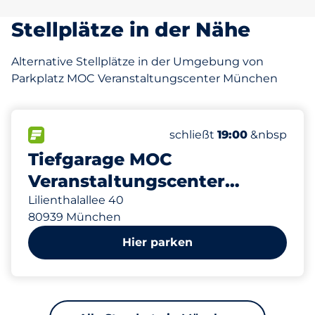
Stellplätze in der Nähe
Alternative Stellplätze in der Umgebung von
Parkplatz MOC Veranstaltungscenter München
1500
24
4
47
Gesamtplätze&nbsp
Frauenparkplätze&nbsp
Stellplätze mit Lademög
Behindertenstellplätze
FLOW verfügbar&nbsp
Anzahl der Parkplätze:
Donnerstag&nbsp
schließt
19:00
&nbsp
Tiefgarage MOC
Veranstaltungscenter
München
Lilienthalallee 40
80939 München
Hier parken