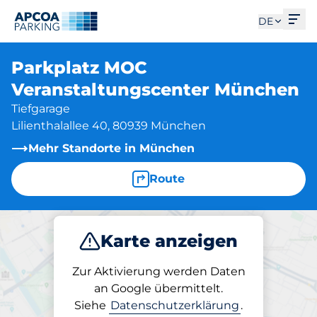
Men
DE
Parkplatz MOC
Veranstaltungscenter München
Tiefgarage
Lilienthalallee 40, 80939 München
Mehr Standorte in München
Route
Karte anzeigen
Parken
Zur Aktivierung werden Daten
an Google übermittelt.
Siehe
Datenschutzerklärung
.
Parken am Standort