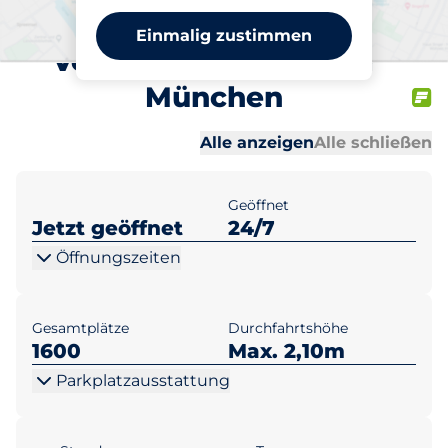
Parkplatz MOC
Einmalig zustimmen
Veranstaltungscenter
München
Al
Al
Alle anzeigen
Alle schließen
Geöffnet
Jetzt geöffnet
24/7
Öffnungszeiten
Gesamtplätze
Durchfahrtshöhe
1600
Max. 2,10m
Parkplatzausstattung