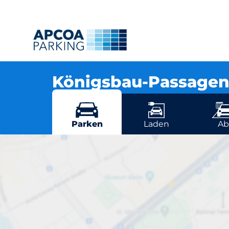
Königsbau-Passage
Bolzstr. 5, 70173 Stuttgart
Mehr Standorte in Stuttgart
Parken
Laden
Ab
K