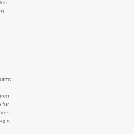
len
en
esamt
hren
 für
Ihnen
kein