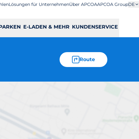
hlen
Lösungen für Unternehmen
Über APCOA
APCOA Group
DE
PARKEN
E-LADEN & MEHR
KUNDENSERVICE
Route
n