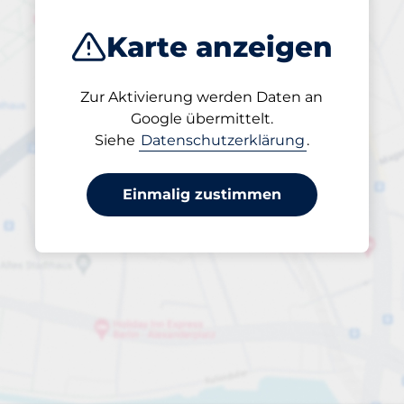
Karte anzeigen
Zur Aktivierung werden Daten an
Geöffnet
Google übermittelt.
24/7
Siehe
Datenschutzerklärung
.
Einmalig zustimmen
Durchfahrtshöhe
Max. 2,00m
pro Tag
bis 20,00 €