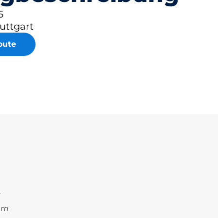
5
uttgart
oute
r
 qm