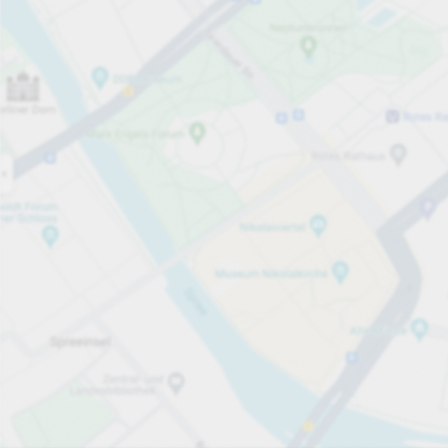
Jetzt geöffnet
Öffnungszeiten
Gesamtplätze
412
Parkplatzausstattung
pro Stunde
ab 3,00 €
Preise und Bezahlmethode