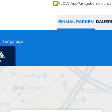
FLOW App
Parkgebühr nachza
EINMAL PARKEN
DAUER
n
Tiefgarage
o
Parken am Standort
önigsbau-Passage