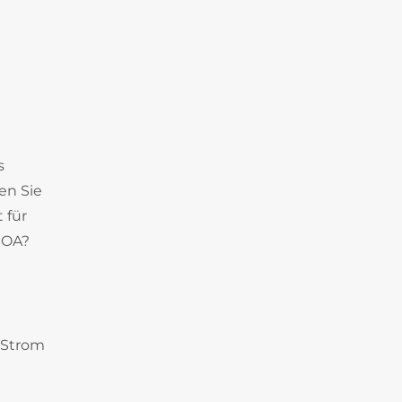
s
en Sie
 für
COA?
 Strom