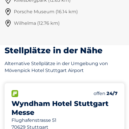
Killesbergpark (12.63 km)
Porsche Museum (16.14 km)
Wilhelma (12.76 km)
Stellplätze in der Nähe
Alternative Stellplätze in der Umgebung von
Mövenpick Hotel Stuttgart Airport
112 m
145
Gesamtplätze
FLOW verfügbar
Anzahl der Park
offen
24/7
Wyndham Hotel Stuttgart
Messe
Flughafenstrasse 51
70629 Stuttgart