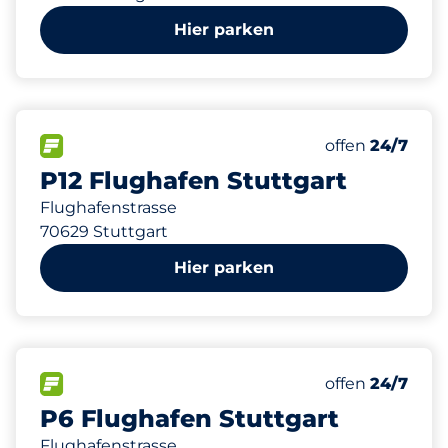
Hier parken
165 m
180
Gesamtplätze
FLOW verfügbar
Anzahl der Park
offen
24/7
P12 Flughafen Stuttgart
Flughafenstrasse
70629 Stuttgart
Hier parken
165 m
798
42
2
Gesamtplätze
Frauenparkpl
Behindertenst
FLOW verfügbar
Anzahl der Park
offen
24/7
P6 Flughafen Stuttgart
Flughafenstrasse