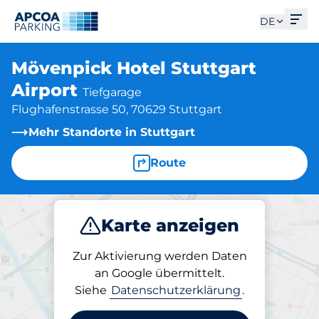
Men
DE
Mövenpick Hotel Stuttgart
Airport
Tiefgarage
Flughafenstrasse 50, 70629 Stuttgart
Mehr Standorte in Stuttgart
Route
Karte anzeigen
Parken
Zur Aktivierung werden Daten
an Google übermittelt.
Siehe
Datenschutzerklärung
.
Parken am Standort