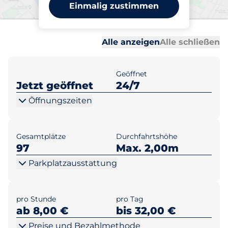
Mövenpick Hotel Stuttgart
Einmalig zustimmen
Airport
Al
Al
Alle anzeigen
Alle schließen
Geöffnet
Jetzt geöffnet
24/7
Öffnungszeiten
Gesamtplätze
Durchfahrtshöhe
97
Max. 2,00m
Parkplatzausstattung
pro Stunde
pro Tag
ab 8,00 €
bis 32,00 €
Preise und Bezahlmethode