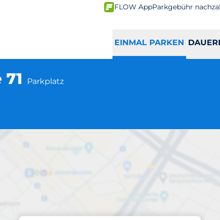
FLOW App
Parkgebühr nachza
EINMAL PARKEN
DAUER
 71
Parkplatz
Parken am Standort
nemünder Straße 