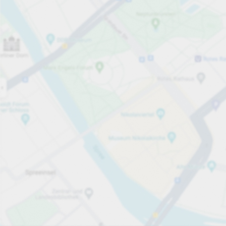
Jetzt geöffnet
Öffnungszeiten
Gesamtplätze
8
Parkplatzausstattung
Zur Preisansicht
Preise und Bezahlmethode