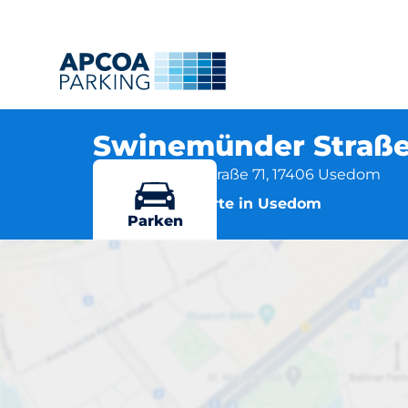
Swinemünder Straße
Swinemünder Straße 71, 17406 Usedom
Mehr Standorte in Usedom
Parken
Swi