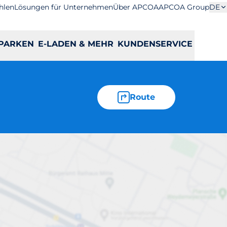
hlen
Lösungen für Unternehmen
Über APCOA
APCOA Group
DE
PARKEN
E-LADEN & MEHR
KUNDENSERVICE
Route
71