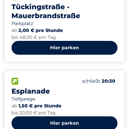
Tückingstraße -
Mauerbrandstraße
Parkplatz
ab
2,00 € pro Stunde
bis 48,00 € pro Tag
Hier parken
218
9
6
Gesamtplätze
Frauenparkplätze
Behindertenstellpl
FLOW verfügbar
Anzahl der Parkplätz
Freitag
schließt
20:30
Esplanade
Tiefgarage
ab
1,50 € pro Stunde
bis 20,00 € pro Tag
Hier parken