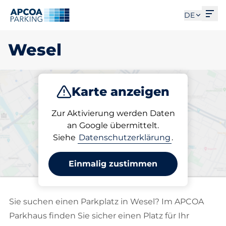
Men
DE
Wesel
Karte anzeigen
Parken
Abo
Zur Aktivierung werden Daten
an Google übermittelt.
Siehe
Datenschutzerklärung
.
Wählen Sie Ihren Stellplatz
in Wesel
Einmalig zustimmen
Sie suchen einen Parkplatz in Wesel? Im APCOA
Parkhaus finden Sie sicher einen Platz für Ihr