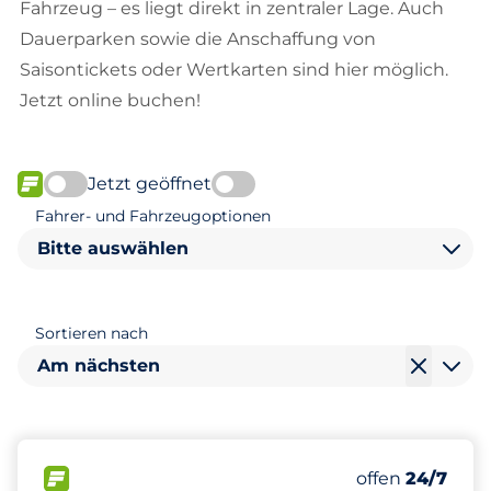
Fahrzeug – es liegt direkt in zentraler Lage. Auch
Dauerparken sowie die Anschaffung von
Saisontickets oder Wertkarten sind hier möglich.
Jetzt online buchen!
Jetzt geöffnet
FLOW verfügbar
Fahrer- und Fahrzeugoptionen
Bitte auswählen
Sortieren nach
Am nächsten
32
Gesamtplätze
FLOW verfügbar
Anzahl der Park
Freitag
offen
24/7