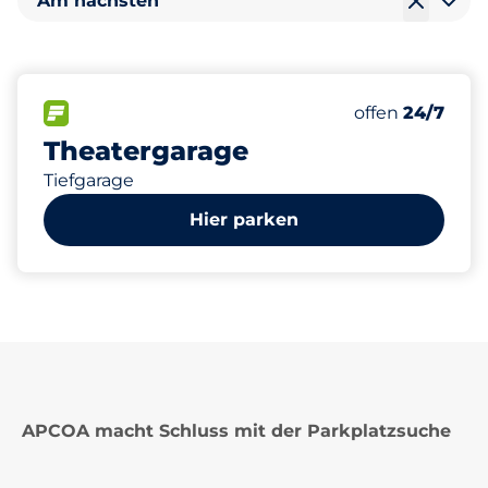
Am nächsten
84
0
1
Gesamtplätze
Frauenparkpl
Behindertenst
FLOW verfügbar
Anzahl der Park
Samstag
offen
24/7
Theatergarage
Tiefgarage
Hier parken
APCOA macht Schluss mit der Parkplatzsuche