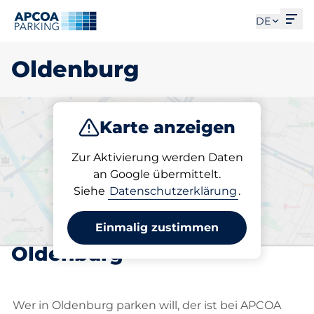
Men
DE
Oldenburg
Karte anzeigen
Parken
Abo
Zur Aktivierung werden Daten
an Google übermittelt.
Siehe
Datenschutzerklärung
.
Wählen Sie Ihren
abonnierten Stellplatz in
Einmalig zustimmen
Oldenburg
Wer in Oldenburg parken will, der ist bei APCOA