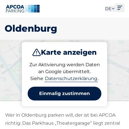
Men
DE
Oldenburg
Karte anzeigen
Parken
Abo
Zur Aktivierung werden Daten
an Google übermittelt.
Siehe
Datenschutzerklärung
.
Wählen Sie Ihren Stellplatz
in Oldenburg
Einmalig zustimmen
Wer in Oldenburg parken will, der ist bei APCOA
richtig: Das Parkhaus „Theatergarage“ liegt zentral