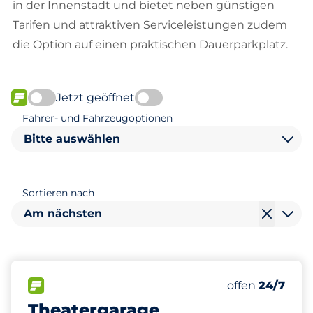
in der Innenstadt und bietet neben günstigen
Tarifen und attraktiven Serviceleistungen zudem
die Option auf einen praktischen Dauerparkplatz.
Jetzt geöffnet
FLOW verfügbar
Fahrer- und Fahrzeugoptionen
Bitte auswählen
Sortieren nach
Am nächsten
84
0
1
Gesamtplätze
Frauenparkpl
Behindertenst
FLOW verfügbar
Anzahl der Park
offen
24/7
Theatergarage