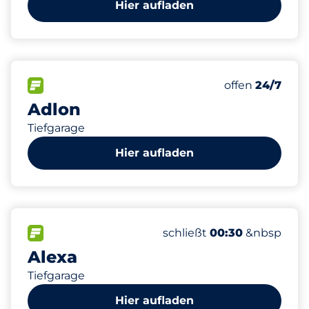
Hier aufladen
161
10
3
Gesamtplätze
Stellplätze m
Behindertenst
FLOW verfügbar&nbsp
Anzahl der Park
Donnerstag&n
offen
24/7
Adlon
Tiefgarage
Hier aufladen
1595
80
4
51
Gesamtplätze&nbsp
Frauenparkplätze&nbsp
Stellplätze mit Lademög
Behindertenstellplätze&
FLOW verfügbar&nbsp
Anzahl der Parkplätze:
Donnerstag&nbsp
schließt
00:30
&nbsp
Alexa
Tiefgarage
Hier aufladen