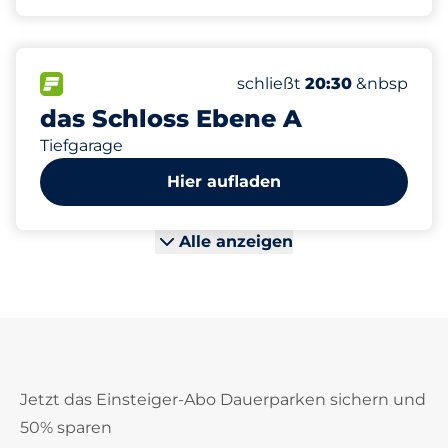
250
15
2
8
Gesamtplätze&nbsp
Frauenparkplätze&nbsp
Stellplätze mit Lademög
Behindertenstellplätze&
FLOW verfügbar&nbsp
Anzahl der Parkplätze:
Donnerstag&nbsp
schließt
20:30
&nbsp
das Schloss Ebene A
Tiefgarage
Hier aufladen
Alle anzeigen
Jetzt das Einsteiger-Abo Dauerparken sichern und
50% sparen