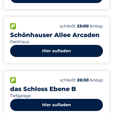
328
10
2
15
Gesamtplätze&nbsp
Frauenparkplätze&nbsp
Stellplätze mit Lademög
Behindertenstellplätze&
FLOW verfügbar&nbsp
Anzahl der Parkplätze:
Donnerstag&nbsp
schließt
23:00
&nbsp
Schönhauser Allee Arcaden
Parkhaus
Hier aufladen
313
11
10
8
Gesamtplätze&nbsp
Frauenparkplätze&nbsp
Stellplätze mit Lademög
Behindertenstellplätze&
FLOW verfügbar&nbsp
Anzahl der Parkplätze:
Donnerstag&nbsp
schließt
20:30
&nbsp
das Schloss Ebene B
Tiefgarage
Hier aufladen