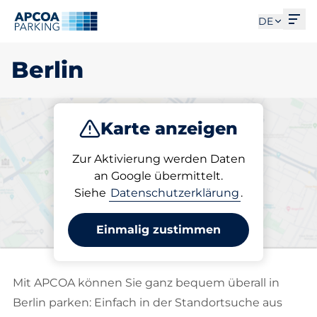
Men
DE
Berlin
Karte anzeigen
Parken
Laden
Abo
Zur Aktivierung werden Daten
an Google übermittelt.
Siehe
Datenschutzerklärung
.
Wählen Sie Ihren Ladeplatz
in Berlin
Einmalig zustimmen
Mit APCOA können Sie ganz bequem überall in
Berlin parken: Einfach in der Standortsuche aus