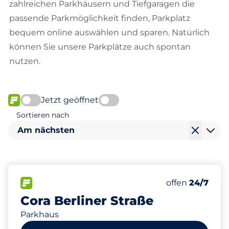
zahlreichen Parkhäusern und Tiefgaragen die
passende Parkmöglichkeit finden, Parkplatz
bequem online auswählen und sparen. Natürlich
können Sie unsere Parkplätze auch spontan
nutzen.
Jetzt geöffnet
FLOW verfügbar
Sortieren nach
Am nächsten
98
8
8
Gesamtplätze
Stellplätze m
Behindertenst
FLOW verfügbar&nbsp
Anzahl der Park
Donnerstag&n
offen
24/7
Cora Berliner Straße
Parkhaus