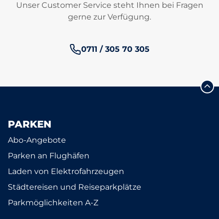
Unser Customer Service steht Ihnen bei Fragen
gerne zur Verfügung.
Telefonnummer:
0711 / 305 70 305
PARKEN
Abo-Angebote
Parken an Flughäfen
Laden von Elektrofahrzeugen
Städtereisen und Reiseparkplätze
Parkmöglichkeiten A-Z