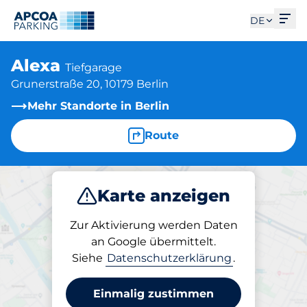
Men
DE
Alexa
Tiefgarage
Grunerstraße 20, 10179 Berlin
Mehr Standorte in Berlin
Route
Karte anzeigen
Parken
Laden
Abo
Zur Aktivierung werden Daten
an Google übermittelt.
Siehe
Datenschutzerklärung
.
Laden am Standort
Alexa
Einmalig zustimmen