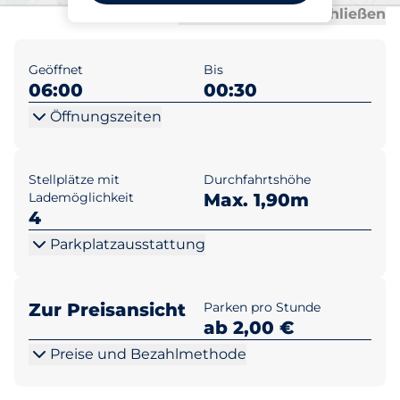
Al
Al
Alle anzeigen
Alle schließen
Geöffnet
Bis
06:00
00:30
Öffnungszeiten
Stellplätze mit
Durchfahrtshöhe
Lademöglichkeit
Max. 1,90m
4
Parkplatzausstattung
Zur Preisansicht
Parken pro Stunde
ab 2,00 €
Preise und Bezahlmethode