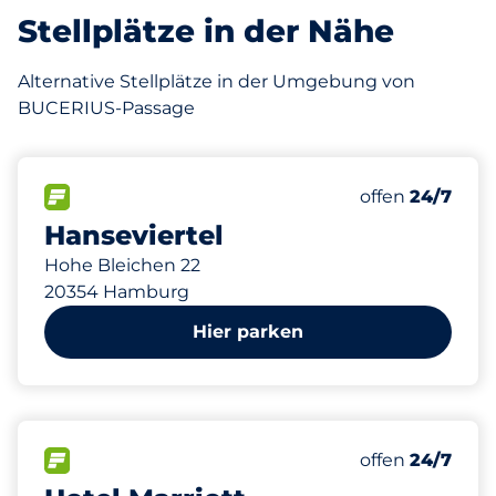
Stellplätze in der Nähe
Alternative Stellplätze in der Umgebung von
BUCERIUS-Passage
440
0
10
7
Gesamtplätze
Frauenparkpl
Stellplätze m
Behindertenst
FLOW verfügbar&nbsp
Anzahl der Park
Donnerstag&n
offen
24/7
Hanseviertel
Hohe Bleichen 22
20354 Hamburg
Hier parken
129
2
10
5
Gesamtplätze
Frauenparkpl
Stellplätze m
Behindertenst
FLOW verfügbar&nbsp
Anzahl der Park
Donnerstag&n
offen
24/7