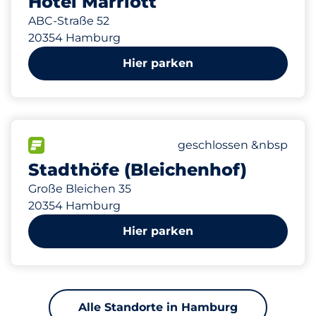
Hotel Marriott
ABC-Straße 52
20354 Hamburg
Hier parken
798
0
4
2
Gesamtplätze&nbsp
Frauenparkplätze&nbs
Stellplätze mit Ladem
Behindertenstellplätz
FLOW verfügbar&nbsp
Anzahl der Parkplätze:
Donnerstag&nbsp
geschlossen &nbsp
Stadthöfe (Bleichenhof)
Große Bleichen 35
20354 Hamburg
Hier parken
Alle Standorte in Hamburg