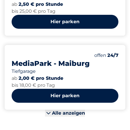
ab
2,50 € pro Stunde
bis 25,00 € pro Tag
Hier parken
183
16
5
Gesamtplätze
Frauenparkpl
Behindertenst
Anzahl der Park
Mittwoch&nbs
offen
24/7
MediaPark - Maiburg
Tiefgarage
ab
2,00 € pro Stunde
bis 18,00 € pro Tag
Hier parken
Alle anzeigen