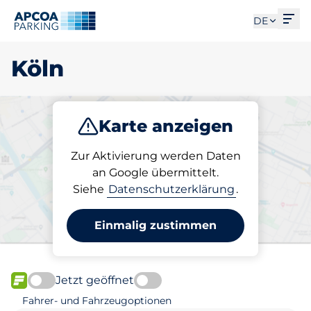
Men
DE
Köln
Karte anzeigen
Parken
Laden
Abo
Zur Aktivierung werden Daten
an Google übermittelt.
Siehe
Datenschutzerklärung
.
Wählen Sie Ihren Stellplatz
in Köln
Einmalig zustimmen
Jetzt geöffnet
FLOW verfügbar
Fahrer- und Fahrzeugoptionen