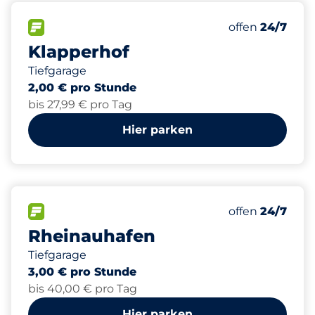
459
26
10
4
Gesamtplätze
Frauenparkpl
Stellplätze m
Behindertenst
FLOW verfügbar&nbsp
Anzahl der Park
Mittwoch&nbs
offen
24/7
Klapperhof
Tiefgarage
2,00 € pro Stunde
bis 27,99 € pro Tag
Hier parken
1380
4
5
Gesamtplätze
Frauenparkpl
Behindertenst
FLOW verfügbar&nbsp
Anzahl der Park
Mittwoch&nbs
offen
24/7
Rheinauhafen
Tiefgarage
3,00 € pro Stunde
bis 40,00 € pro Tag
Hier parken