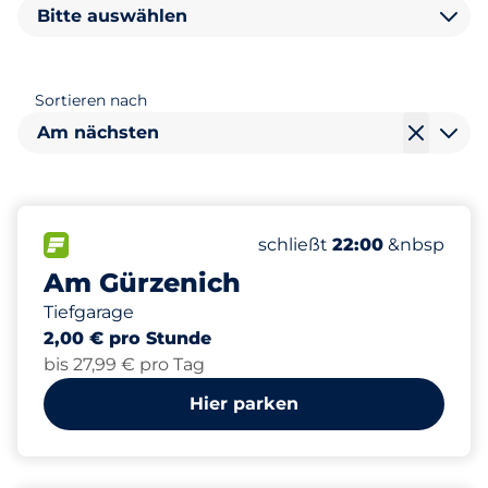
Bitte auswählen
Sortieren nach
Am nächsten
315
10
1
Gesamtplätze&nbsp
Frauenparkplätze&nbsp
Behindertenstellplätze&
FLOW verfügbar&nbsp
Anzahl der Parkplätze:
Mittwoch&nbsp
schließt
22:00
&nbsp
Am Gürzenich
Tiefgarage
2,00 € pro Stunde
bis 27,99 € pro Tag
Hier parken