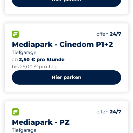
350
3
24
Gesamtplätze
Frauenparkpl
Behindertenst
FLOW verfügbar&nbsp
Anzahl der Park
Mittwoch&nbs
offen
24/7
Mediapark - Cinedom P1+2
Tiefgarage
ab
2,50 € pro Stunde
bis 25,00 € pro Tag
Hier parken
481
11
6
Gesamtplätze
Frauenparkpl
Behindertenst
FLOW verfügbar&nbsp
Anzahl der Park
Mittwoch&nbs
offen
24/7
Mediapark - PZ
Tiefgarage