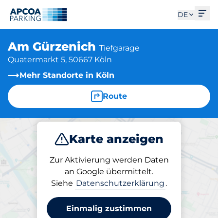
Men
DE
Am Gürzenich
Tiefgarage
Quatermarkt 5, 50667 Köln
Mehr Standorte in Köln
Route
Karte anzeigen
Parken
Abo
Zur Aktivierung werden Daten
an Google übermittelt.
Siehe
Datenschutzerklärung
.
Parken am Standort
Am Gürzenich
Einmalig zustimmen