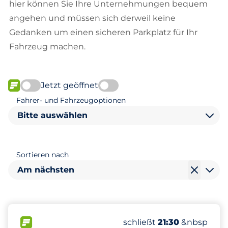
hier können Sie Ihre Unternehmungen bequem
angehen und müssen sich derweil keine
Gedanken um einen sicheren Parkplatz für Ihr
Fahrzeug machen.
Jetzt geöffnet
FLOW verfügbar
Fahrer- und Fahrzeugoptionen
Bitte auswählen
Sortieren nach
Am nächsten
301
16
2
Gesamtplätze&nbsp
Frauenparkplätze&nbsp
Behindertenstellplätze
FLOW verfügbar&nbsp
Anzahl der Parkplätze:
Freitag&nbsp
schließt
21:30
&nbsp