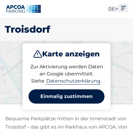
Men
DE
Troisdorf
Karte anzeigen
Parken
Abo
Zur Aktivierung werden Daten
an Google übermittelt.
Siehe
Datenschutzerklärung
.
Wählen Sie Ihren Stellplatz
in Troisdorf
Einmalig zustimmen
Bequeme Parkplätze mitten in der Innenstadt von
Troisdorf – das gibt es im Parkhaus von APCOA. Von