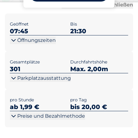
Al
Al
Alle anzeigen
Alle schließen
Geöffnet
Bis
07:45
21:30
Öffnungszeiten
Gesamtplätze
Durchfahrtshöhe
301
Max. 2,00m
Parkplatzausstattung
pro Stunde
pro Tag
ab 1,99 €
bis 20,00 €
Preise und Bezahlmethode