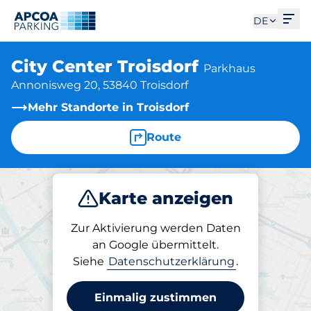
Men
DE
City Center Troisdorf
Parkhaus
Annonisweg 20, 53840 Troisdorf
Mehr Standorte in Troisdorf
Route
Karte anzeigen
Parken
Abo
Zur Aktivierung werden Daten
an Google übermittelt.
Siehe
Datenschutzerklärung
.
Parken am Standort
City Center Troisdorf
Einmalig zustimmen